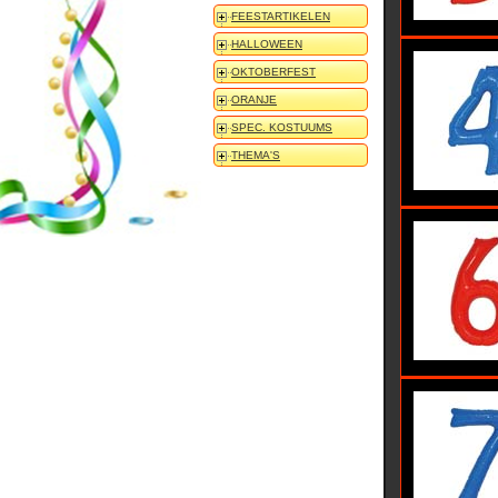
FEESTARTIKELEN
HALLOWEEN
OKTOBERFEST
ORANJE
SPEC. KOSTUUMS
THEMA'S