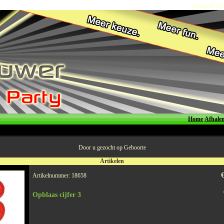
Brouwer Part
Home
Afhale
Door u gezocht op Geboorte
Artikelen
€
Artikelnummer: 18658
Opblaas cijfer 3