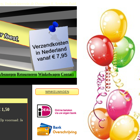
y, Industrieterrein de Overmaat 8, Arnhem-Zuid.
n/bezorgen
Retourneren
Winkelwagen
Contact
WINKELWAGEN
 1,50
Op voorraad: Ja