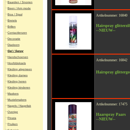
Baarden / Snorren
Been / Arm mode
Boa / Sjaal
Artikelnummer: 16840
Bretels
Hairspray glitterzi
Brillen
--NIEUW--
Contactlenzen
Decoratie
Diadeem
Gel / Spray
Handschoenen
Artikelnummer: 16842
Hoofddeksels
Kleding algemeen
Hairspray glitterg
Kleding dames
Kleding heren
Kleding kinderen
Maskers
Muziekmakers
Artikelnummer: 17475
Nagels / Nagellak
Overige
Haarspray Paars
Pinata
--NIEUW--
Pruiken