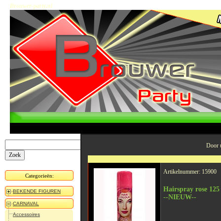
Brouwer-party.nl
Door u
Artikelnummer: 15900
Categorieën:
Hairspray rose 125
BEKENDE FIGUREN
--NIEUW--
CARNAVAL
Accessoires