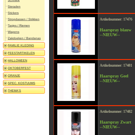
Schmink
Sieraden
Stickers
Artikelnummer: 17476
Stropdassen / Strikken
Tasjes / Riemen
Haarspray blauw
Wapens
--NIEUW--
Zakdoeken / Bandanas
FAMILIE KLEDING
FEESTARTIKELEN
HALLOWEEN
Artikelnummer: 17481
OKTOBERFEST
ORANJE
Haarspray Geel
--NIEUW--
SPEC. KOSTUUMS
THEMA'S
Artikelnummer: 17482
Haarspray Zwart
--NIEUW--