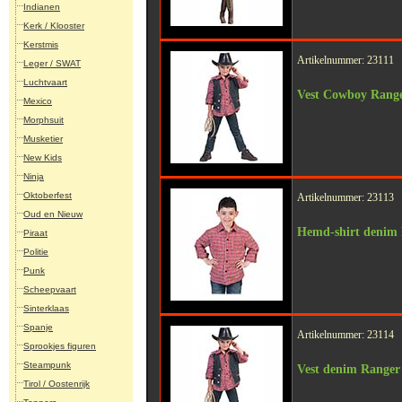
Indianen
Kerk / Klooster
Kerstmis
Artikelnummer: 23111
Leger / SWAT
Luchtvaart
Vest Cowboy Rang
Mexico
Morphsuit
Musketier
New Kids
Ninja
Oktoberfest
Artikelnummer: 23113
Oud en Nieuw
Hemd-shirt denim
Piraat
Politie
Punk
Scheepvaart
Sinterklaas
Spanje
Artikelnummer: 23114
Sprookjes figuren
Steampunk
Vest denim Ranger
Tirol / Oostenrijk