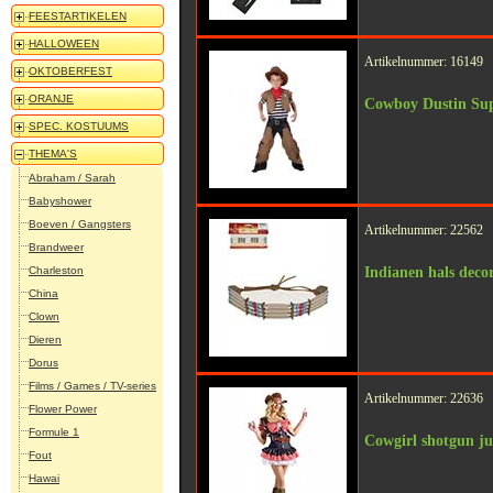
FEESTARTIKELEN
HALLOWEEN
Artikelnummer: 16149
OKTOBERFEST
ORANJE
Cowboy Dustin Sup
SPEC. KOSTUUMS
THEMA'S
Abraham / Sarah
Babyshower
Boeven / Gangsters
Artikelnummer: 22562
Brandweer
Charleston
Indianen hals deco
China
Clown
Dieren
Dorus
Films / Games / TV-series
Artikelnummer: 22636
Flower Power
Formule 1
Cowgirl shotgun j
Fout
Hawai