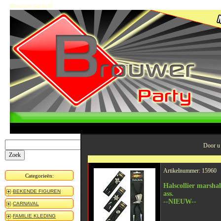
Brouwer-party.nl
Door u
Artikelnummer: 15960
Categorieën:
Halscollier marsha
BEKENDE FIGUREN
ass.
--NIEUW--
CARNAVAL
FAMILIE KLEDING