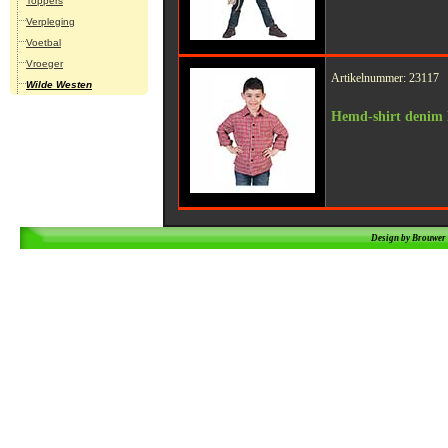
Toppers
Verpleging
Voetbal
Vroeger
Artikelnummer: 23117
Wilde Westen
Hemd-shirt denim
Design by Brouwe